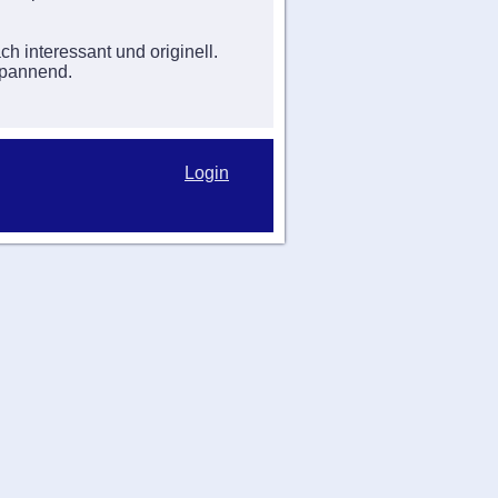
h interessant und originell.
spannend.
Login