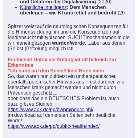
und Gefahren der Digitalisierung
(2020)
Künstliche Intelligenz
: Dem Menschen
überlegen – wie KI uns rettet und bedroht
(20
Spitzer weist auf die neurologischen Konsequenzen für
die Hirnentwicklung hin und die Konsequenzen auf
Mediensucht mit typischen SUCHTmechanismen in die
wir hieneingezogen
wurden/werde. ...
aber aus denen
(Selbst-)Befreiung möglich ist!
Ein bisserl Detox als Anfang ist oft hilfreich zur
Erkenntnis
"Ich habe auf den Scheiß kein Bock mehr"
So, das waren nun zulöetzt ein untherapeutischer,
ebenfalls polemischer Hinweis aus Frust darüber, wie
Menschen krank gemacht werden und nicht durch
Prävention geschützt.....
aber, dass das ein DEUTSCHES Problem ist, auch
dazu gibt es Studien:
https://www.aok.de/pp/bv/pm/neuer-phi/
im download auf den ersten Seiten sehr deutliche
Worte!
https://www.aok.de/pp/public-health/index/