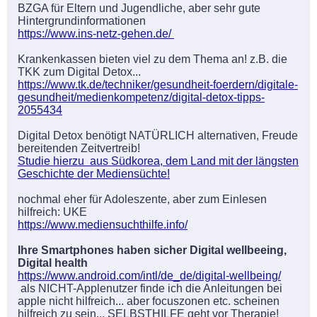
BZGA für Eltern und Jugendliche, aber sehr gute
Hintergrundinformationen
https://www.ins-netz-gehen.de/
Krankenkassen bieten viel zu dem Thema an! z.B. die
TKK zum Digital Detox...
https://www.tk.de/techniker/gesundheit-foerdern/digitale-
gesundheit/medienkompetenz/digital-detox-tipps-
2055434
Digital Detox benötigt NATÜRLICH alternativen, Freude
bereitenden Zeitvertreib!
Studie hierzu aus Südkorea, dem Land mit der längsten
Geschichte der Mediensüchte!
nochmal eher für Adoleszente, aber zum Einlesen
hilfreich: UKE
https://www.mediensuchthilfe.info/
Ihre Smartphones haben sicher Digital wellbeeing,
Digital health
https://www.android.com/intl/de_de/digital-wellbeing/
als NICHT-Applenutzer finde ich die Anleitungen bei
apple nicht hilfreich... aber focuszonen etc. scheinen
hilfreich zu sein... SELBSTHILFE geht vor Therapie!