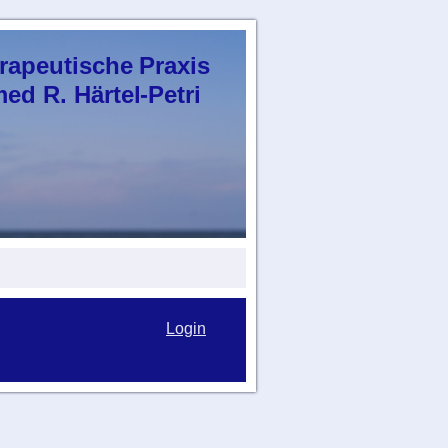
rapeutische Praxis
R. Härtel-Petri
Login